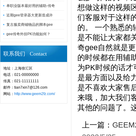
想做这样的视频
单职业版本最好用的辅助-传奇
近期gee登录器大更新造成许
们客服对于这样
复古服卖商铺物品的脚本gee
的。 一个熟悉
gee传奇外挂PK功能如何？
是不能让大家都
奇gee自然就是
联系我们 Contact
的时候都在用辅
为PK时候的话才
地址：上海徐汇区
电话：021-00000000
是最方面以及给
传真：021-11111111
是不喜欢大家售
邮件：tian7xin7@126.com
网站：
http://www.geem2fz.com/
来哦，加大我们
其他的问题了。
上一篇：
GEE